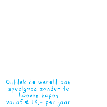
Kinderen tot 18 jaar
Opa’s & oma’s
Gastouders
Verzorgers
Puzzelaars & Spelletjes liefhebbers
Wij hebben binnen- en buitenspeelgoed,
spelletjes, puzzels en spelcomputers met
bijbehorende spelletjes.
Voor een feestje kan een verjaardagstas
of spelletjestas worden geleend.
Ontdek de wereld aan
speelgoed zonder te
hoeven kopen
vanaf € 18,- per jaar