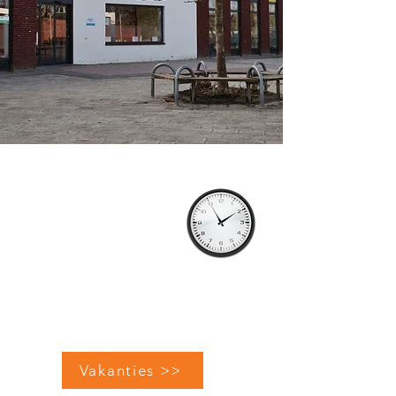
Openingstijden per
1 september 2025
Woensdag
09.30-11.00
Vrijdag
09.30-11.00
Zaterdag
10.00-12.00
Vakanties >>