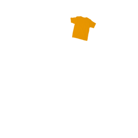
Kledingbeurs in Haren
Veilinghallen Flowerdome
Eelde
Voorjaar 2026
2x per jaar organiseerd de Speelotheek
Haren een kleding- en speelgoedbeurs.
In het voorjaar 2026 zijn er weer 2
kledingbeurzen.
13 en 27 maart 2026 hopen we jullie
weer te mogen ontvangen voor de
kleding- en speelgoedbeurs.
13 maart van 19.30 tot 22.00
27 maart van 19.30 tot 22.00