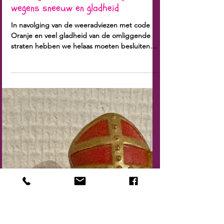
6 jan
Ook 10 januari Speelotheek gesloten
wegens sneeuw en gladheid
In navolging van de weeradviezen met code
Oranje en veel gladheid van de omliggende
straten hebben we helaas moeten besluiten
om ook vrijdag 9 en zaterdag 10 Januari de
Speelotheek gesloten te houden. We hopen
volgende week dat onze vrijwilligers en leden
weer veilig naar de speelotheek kunnen
komen. Speeladviezen voor de komende
dagen: Sneeuwpop maken (Stuur je mooiste
sneeuwpop foto naar de Speelotheek)
Sneeuwballen gevecht Sleeën Iglo bouwen
Warme chocolademelk drinken Fro