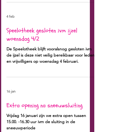
voorjaarsvakantie is de Speelotheek helaas ook
zaterdag 21/2 gesloten. Vanaf 4 maart hopen
we jullie te verwelkomen met nieuw speelgoed
😁 en hopelijk ook wat nieuwe vrijwilligers.🤞🏻
4 feb
Speelotheek gesloten ivm ijzel
woensdag 4/2
De Speelotheek blijft vooralsnog gesloten ivm
de ijzel is deze niet veilig bereikbaar voor leden
en vrijwilligers op woensdag 4 februari.
16 jan
Extra opening na sneeuwsluiting