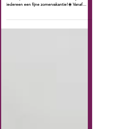
iedereen een fijne zomervakantie!☀️ Vanaf
woensdag 19 Augustus hopen we jullie weer te
mogen ontvangen.