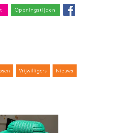
t
Openingstijden
ssen
Vrijwilligers
Nieuws