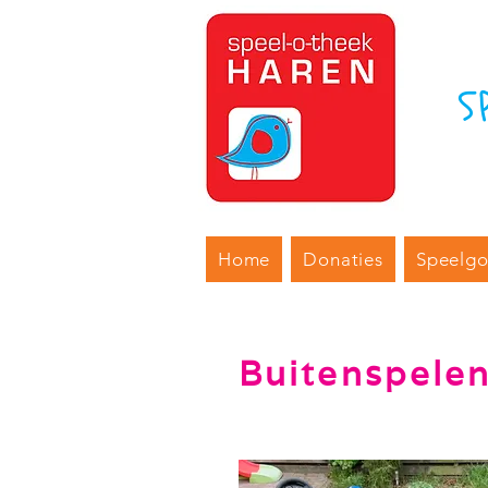
S
Home
Donaties
Speelg
Buitenspele