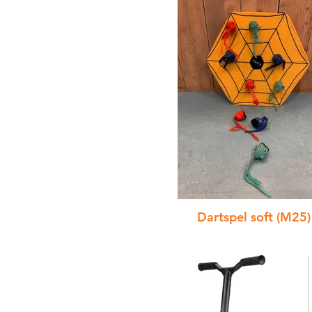
Dartspel soft (M25)