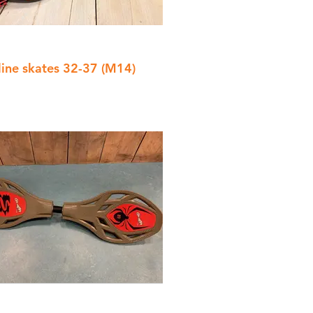
line skates 32-37 (M14)