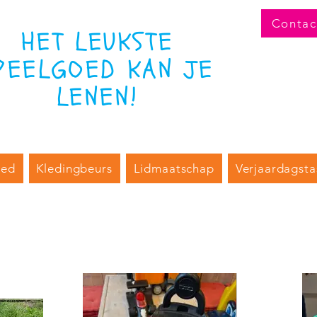
Contac
HET LEUKSTE
PEELGOED KAN JE
LENEN!
oed
Kledingbeurs
Lidmaatschap
Verjaardagsta
n