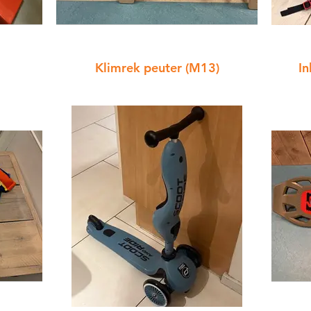
Klimrek peuter (M13)
In