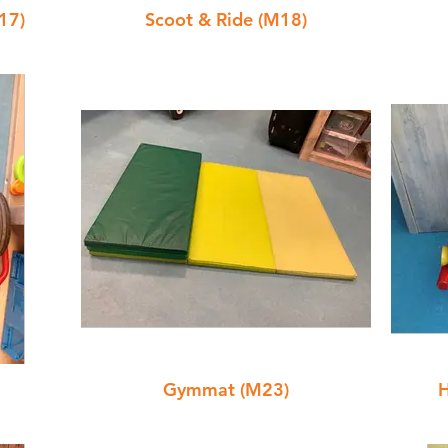
17)
Scoot & Ride (M18)
Gymmat (M23)
H