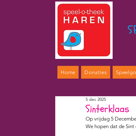
S
Home
Donaties
Speelg
5 dec 2025
Sinterklaas
Op vrijdag 5 December
We hopen dat de Sint o