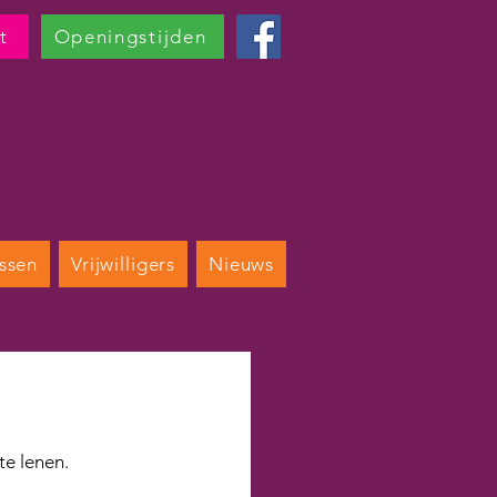
t
Openingstijden
ssen
Vrijwilligers
Nieuws
te lenen. 